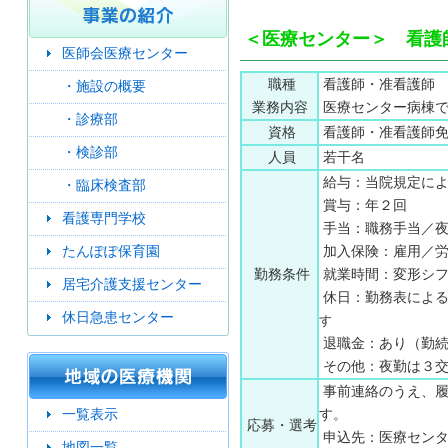
＜医療センター＞ 看護
医師会医療センター
職種
看護師・准看護師
・
施設の概要
業務内容
医療センター病棟で
・
診療部
資格
看護師・准看護師免
・
検診部
人員
若干名
給与：当院規定によ
・
臨床検査部
賞与：年２回
看護専門学校
手当：職務手当／夜
たんぽぽ保育園
加入保険：雇用／労
勤務条件
就業時間：変形シ
居宅介護支援センター
休日：勤務表による
休日急患センター
す
退職金：あり（勤続
その他：夜勤は３交
事前連絡のうえ、履
一覧表示
す。
応募・選考
申込先：医療センター事
地図一覧