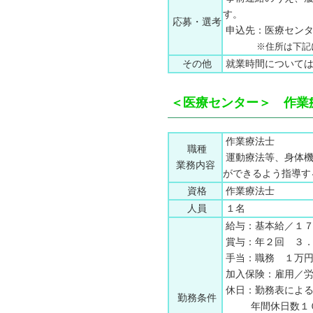
す。
応募・選考
申込先：医療センター事
※住所は下記
その他
就業時間については
＜医療センター＞ 作業
作業療法士
職種
運動療法等、身体機
業務内容
ができるよう指導す
資格
作業療法士
人員
１名
給与：基本給／１７
賞与：年２回 ３．
手当：職務 １万円
加入保険：雇用／労
休日：勤務表による
勤務条件
年間休日数１０５