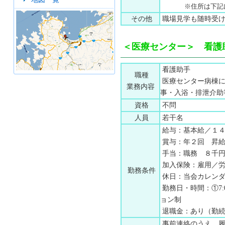
※住所は下記
その他
職場見学も随時受け
＜医療センター＞ 看護
看護助手
職種
医療センター病棟に
業務内容
事・入浴・排泄介助
資格
不問
人員
若干名
給与：基本給／１４
賞与：年２回 昇給
手当：職務 ８千円
加入保険：雇用／労
勤務条件
休日：当会カレンダ
勤務日・時間：①7:00～
ョン制
退職金：あり（勤続
事前連絡のうえ、履